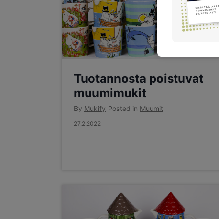
Tuotannosta poistuvat
muumimukit
By
Mukify
Posted in
Muumit
27.2.2022