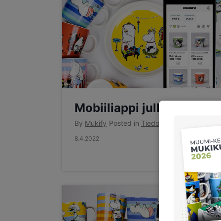
Mobiiliappi julkaistu
By
Mukify
Posted in
Tiedotteet
8.4.2022