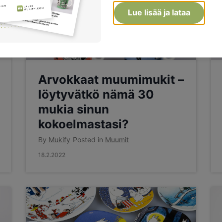
Lue lisää ja lataa
Arvokkaat muumimukit –
löytyvätkö nämä 30
mukia sinun
kokoelmastasi?
By
Mukify
Posted in
Muumit
18.2.2022