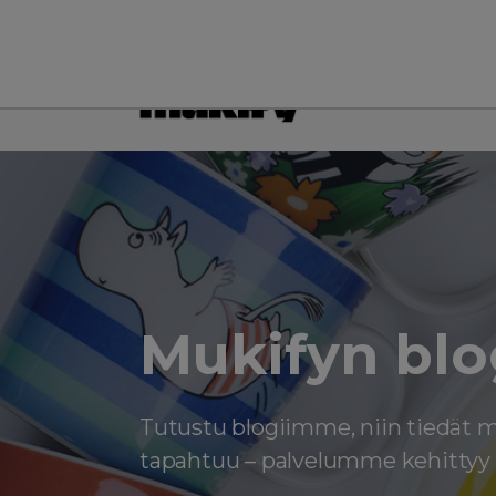
Siirry
sisältöön
Mukifyn blo
Tutustu blogiimme, niin tiedät 
tapahtuu – palvelumme kehittyy 