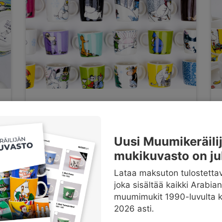
Minimukit lisätty
palveluun
Uusi Muumikeräili
By
Mukify
Posted in
Tiedotteet
mukikuvasto on ju
1.4.2022
Lataa maksuton tulostetta
joka sisältää kaikki Arabian
muumimukit 1990-luvulta 
2026 asti.