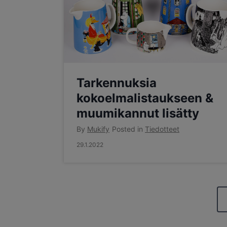
Tarkennuksia
kokoelmalistaukseen &
muumikannut lisätty
By
Mukify
Posted in
Tiedotteet
29.1.2022
A
r
t