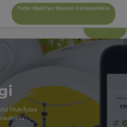
Tutki Mukifyn Muumi-tietopankkia
Avaa Mukify
gi
mitä Mukifyssa
vauhdilla!