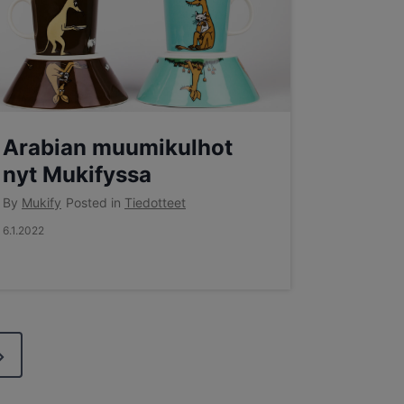
Arabian muumikulhot
nyt Mukifyssa
By
Mukify
Posted in
Tiedotteet
6.1.2022
N
e