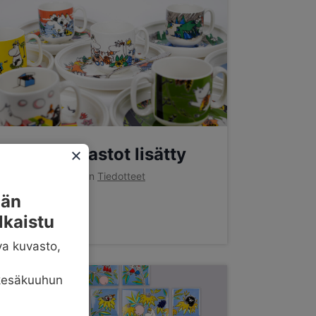
Lastenastiastot lisätty
By
Mukify
Posted in
Tiedotteet
jän
10.3.2022
lkaistu
va kuvasto,
kesäkuuhun