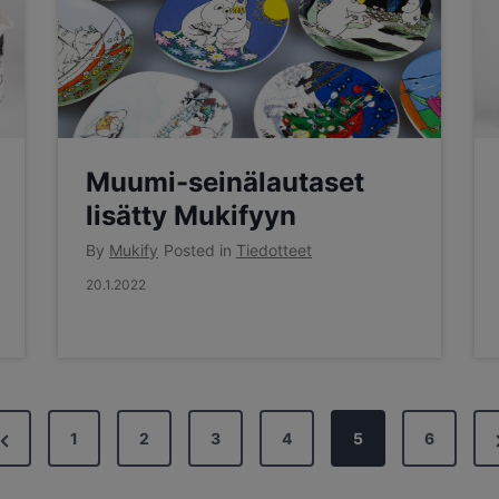
Muumi-seinälautaset
lisätty Mukifyyn
By
Mukify
Posted in
Tiedotteet
20.1.2022
P
1
2
3
4
5
6
r