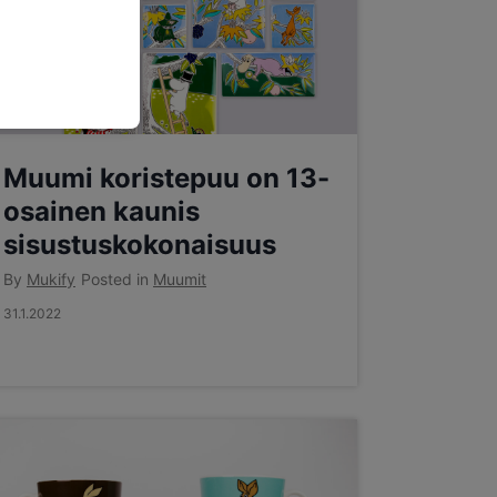
Muumi koristepuu on 13-
osainen kaunis
sisustuskokonaisuus
By
Mukify
Posted in
Muumit
31.1.2022