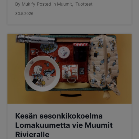
By
Mukify
Posted in
Muumit
,
Tuotteet
30.5.2026
Kesän sesonkikokoelma
Lomakuumetta vie Muumit
Rivieralle