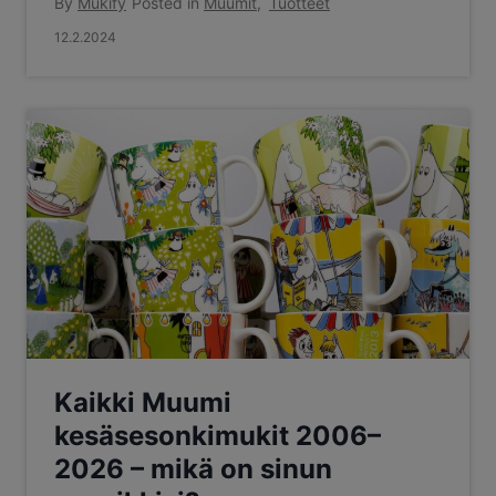
By
Mukify
Posted in
Muumit
,
Tuotteet
12.2.2024
Kaikki Muumi
kesäsesonkimukit 2006–
2026 – mikä on sinun