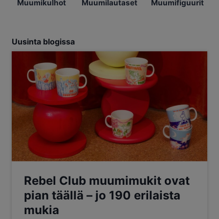
Muumikulhot
Muumilautaset
Muumifiguurit
Uusinta blogissa
Rebel Club muumimukit ovat
pian täällä – jo 190 erilaista
mukia