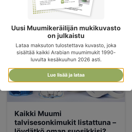
By
Mukify
Posted in
Uutiset
28.5.2025
Uusi Muumikeräilijän mukikuvasto
on julkaistu
Lataa maksuton tulostettava kuvasto, joka
sisältää kaikki Arabian muumimukit 1990-
luvulta kesäkuuhun 2026 asti.
Lue lisää ja lataa
Kaikki Muumi
talvisesonkimukit listattuna –
löydätkö oman suosikkisi?