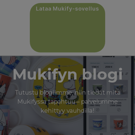
Lataa Mukify-sovellus
Siirry
sisältöön
Mukifyn blogi
Tutustu blogiimme, niin tiedät mitä
Mukifyssa tapahtuu – palvelumme
kehittyy vauhdilla!