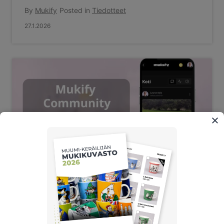
By
Mukify
Posted in
Tiedotteet
27.1.2026
Uusi ominaisuus: Mukify
Yhteisö/Feed 1.0 (beta)
julkaistu