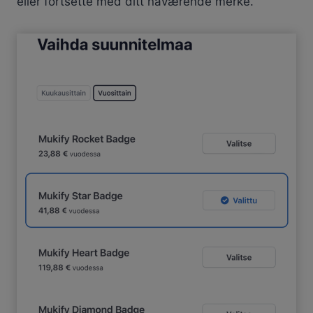
eller fortsette med ditt nåværende merke.