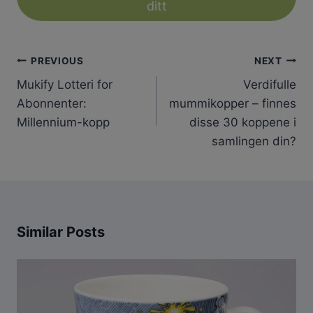
ditt
Innleggsnavigasjon
PREVIOUS
NEXT
Mukify Lotteri for
Verdifulle
Abonnenter:
mummikopper – finnes
Millennium-kopp
disse 30 koppene i
samlingen din?
Similar Posts