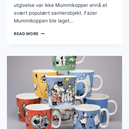
utgivelse var ikke Mummikopper ennå et
svært populært samlerobjekt. Fazer
Mummikoppen ble laget…
FAZER
READ MORE
MUMMIKOPPEN
ER
VERDENS
DYRESTE