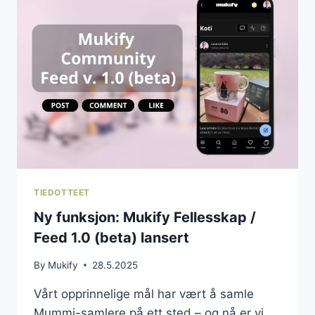
I
MUKIFYS
GRATISBRUK
TIEDOTTEET
Ny funksjon: Mukify Fellesskap /
Feed 1.0 (beta) lansert
By
Mukify
28.5.2025
Vårt opprinnelige mål har vært å samle
Mummi-samlere på ett sted – og nå er vi