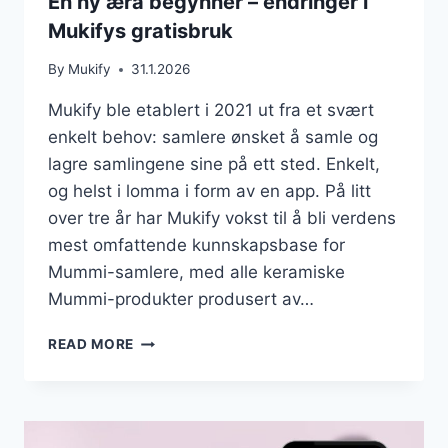
En ny æra begynner – endringer i
Mukifys gratisbruk
By
Mukify
31.1.2026
Mukify ble etablert i 2021 ut fra et svært
enkelt behov: samlere ønsket å samle og
lagre samlingene sine på ett sted. Enkelt,
og helst i lomma i form av en app. På litt
over tre år har Mukify vokst til å bli verdens
mest omfattende kunnskapsbase for
Mummi-samlere, med alle keramiske
Mummi-produkter produsert av…
EN
READ MORE
NY
ÆRA
BEGYNNER
–
ENDRINGER