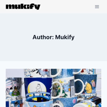
Skip
to
content
Author: Mukify