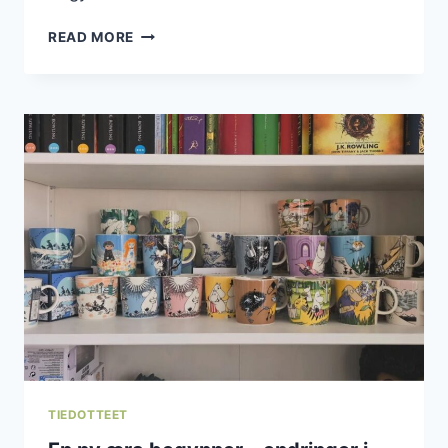
ALLE
READ MORE
MUMMI-
SOMMERKOPPER
2006–
2026
–
HVILKEN
ER
DIN
FAVORITT?
TIEDOTTEET