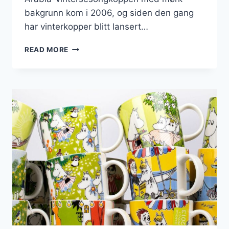
bakgrunn kom i 2006, og siden den gang
har vinterkopper blitt lansert…
ALLE
READ MORE
VINTERSESONGENS
MUMMIKOPPER
SAMLET
–
FINNER
DU
DIN
FAVORITT?