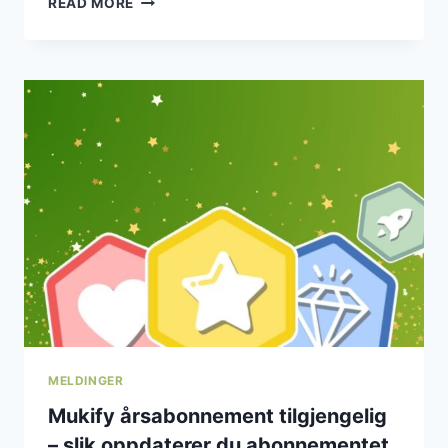
READ MORE
MUMMIKOPPER
–
FINNES
DISSE
30
KOPPENE
I
SAMLINGEN
DIN?
MELDINGER
Mukify årsabonnement tilgjengelig
– slik oppdaterer du abonnementet