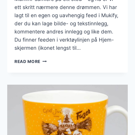
ett skritt nærmere denne drømmen. Vi har
lagt til en egen og uavhengig feed i Mukify,
der du kan lage bilde- og tekstinnlegg,
kommentere andres innlegg og like dem.
Du finner feeden i verktøylinjen på Hjem-
skjermen (ikonet lengst til…
NY
READ MORE
FUNKSJON:
MUKIFY
FELLESSKAP
/
FEED
1.0
(BETA)
LANSERT