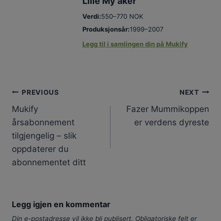
Lille My aker
Verdi:
550–770 NOK
Produksjonsår:
1999–2007
Legg til i samlingen din på Mukify
Innleggsnavigasjon
PREVIOUS
NEXT
Mukify
Fazer Mummikoppen
årsabonnement
er verdens dyreste
tilgjengelig – slik
oppdaterer du
abonnementet ditt
Legg igjen en kommentar
Din e-postadresse vil ikke bli publisert.
Obligatoriske felt er