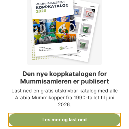
Listen nedenfor over de mest verdifulle
mummikoppene oppdateres automatisk hver
gang prisanslagene oppdateres i Mukify-
tjenesten. Prisanslagene i listen gjelder
hovedsakelig kopper uten etikett.
På Mukify
finner du også prisanslag for versjoner med
etikett.
Den nye koppkatalogen for
Fazer
Mummisamleren er publisert
Verdi:
109 800–164 600 NOK
Last ned en gratis utskrivbar katalog med alle
Produksjonsår:
2004
Arabia Mummikopper fra 1990-tallet til juni
Legg til i samlingen din på Mukify
2026.
Mummitrollet dagdrømmer
Les mer og last ned
Verdi:
19 800–27 400 NOK