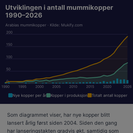
Utviklingen i antall mummikopper
1990–2026
Arabias mummikopper · Kilde: Mukify.com
200
150
100
50
0
1990
1995
2000
2005
2010
2015
2020
2026
Nye kopper per år
Kopper i produksjon
Totalt antall kopper
Som diagrammet viser, har nye kopper blitt
lansert årlig først siden 2004. Siden den gang
har lanseringstakten gradvis økt, samtidig som