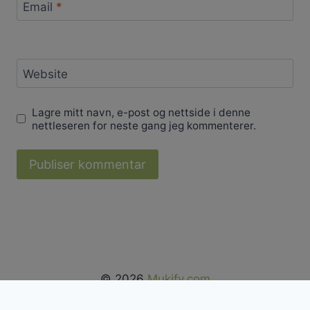
Email
*
Website
Lagre mitt navn, e-post og nettside i denne
nettleseren for neste gang jeg kommenterer.
© 2026
Mukify.com