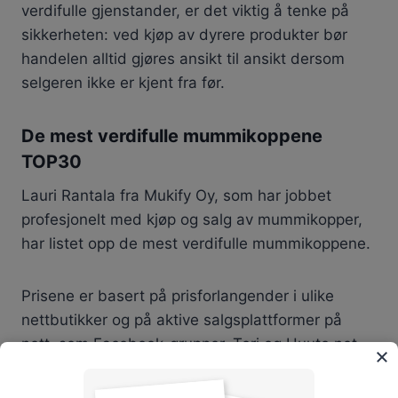
verdifulle gjenstander, er det viktig å tenke på
sikkerheten: ved kjøp av dyrere produkter bør
handelen alltid gjøres ansikt til ansikt dersom
selgeren ikke er kjent fra før.
De mest verdifulle mummikoppene
TOP30
Lauri Rantala fra Mukify Oy, som har jobbet
profesjonelt med kjøp og salg av mummikopper,
har listet opp de mest verdifulle mummikoppene.
Prisene er basert på prisforlangender i ulike
nettbutikker og på aktive salgsplattformer på
nett, som Facebook-grupper, Tori og Huuto.net.
Prisene er veiledende nåværende estimater, og
de endrer seg gradvis over tid.