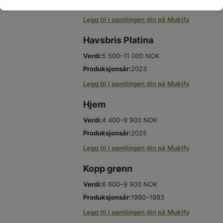
Produksjonsår:
2005
Legg til i samlingen din på Mukify
Havsbris Platina
Verdi:
5 500–11 000 NOK
Produksjonsår:
2023
Legg til i samlingen din på Mukify
Hjem
Verdi:
4 400–9 900 NOK
Produksjonsår:
2025
Legg til i samlingen din på Mukify
Kopp grønn
Verdi:
6 600–9 900 NOK
Produksjonsår:
1990–1993
Legg til i samlingen din på Mukify