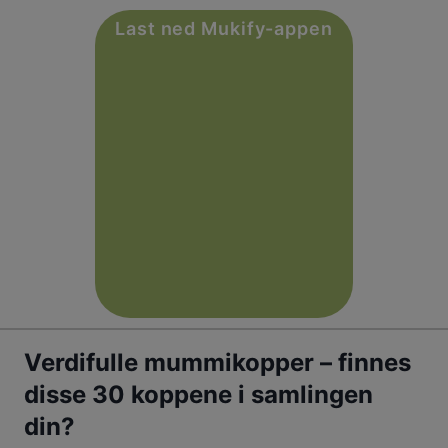
Last ned Mukify-appen
Skip
to
content
Verdifulle mummikopper – finnes
disse 30 koppene i samlingen
din?