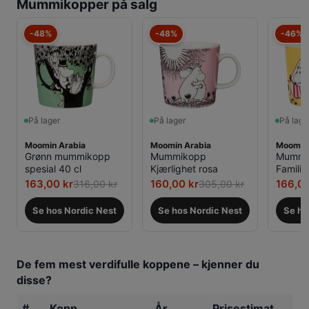
Mummikopper på salg
-48%
-48%
-46%
På lager
På lager
På lage
Moomin Arabia
Moomin Arabia
Moomin 
Grønn mummikopp
Mummikopp
Mummi
spesial 40 cl
Kjærlighet rosa
Familie
163,00 kr
160,00 kr
166,00
316,00 kr
305,00 kr
Se hos Nordic Nest
Se hos Nordic Nest
Se ho
De fem mest verdifulle koppene – kjenner du
disse?
#
Kopp
År
Prisestimat